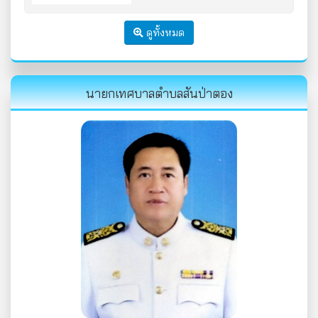
ดูทั้งหมด
นายกเทศบาลตำบลสันป่าตอง