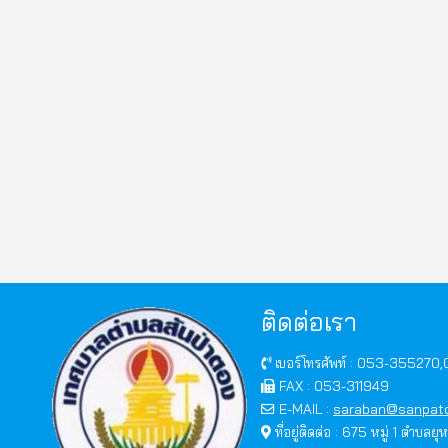
ติดต่อเรา
เบอร์โทรศัพท์ : 053-355270
FAX : 053-311949
E-MAIL :
saraban@sanpato
ที่อยู่ติดต่อ : 675 หมู่ 1 ตำบลย