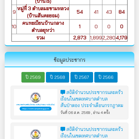
(บ้านไร่)
หมู่ที่ 3 ตำบลมะขามหลวง
9
54
41
43
84
(บ้านสันคะยอม)
คนทะเบียนบ้านกลาง
10
1
0
0
0
ตำบลยุหว่า
รวม
2,873
1,899
2,280
4,179
ข้อมูลประชากร
ปี 2569
ปี 2568
ปี 2567
ปี 2566
สถิติจำนวนประชากรและครัว
เรือนในเขตเทศบาลตำบล
สันป่าตอง ประจำเดือนกรกฎาคม
2569
วันที่ 06 ส.ค. 2569 , อ่าน 4 ครั้ง
สถิติจำนวนประชากรและครัว
เรือนในเขตเทศบาลตำบล